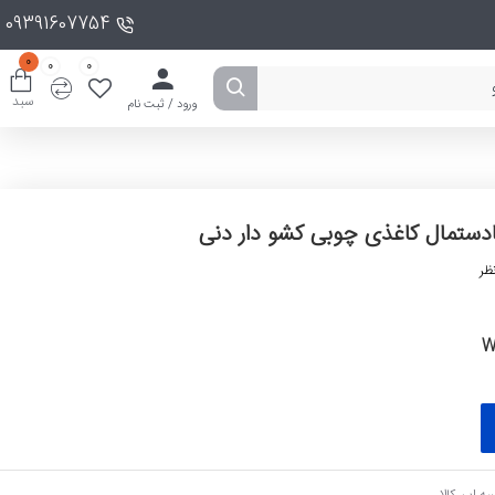
09391607754
0
0
0
سبد
ورود / ثبت نام
دستمال کاغذی چوبی کشو دار دنی
ظر
W
ه این کالا