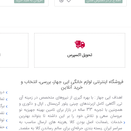
اطلاع از در دسترس شدن
افزودن به سبد خرید
تحویل اکسپرس
ا
فروشگاه اینترنتی لوازم خانگی ایی جهاز، بررسی، انتخاب و
خرید آنلاین
دربا
اهداف ایی جهاز : با بهره گیری از نیروهای متخصص در زمینه آی
تما
تی, آگاهی کامل ازبرندهای چینی ,بلور کریستال , اپال و دکوری و
برگ
همچنین با تجربه 33 ساله در بازار برای تامین بهینه جهیزیه نو
نقش
عروسان سعی و تلاش خود را بر این داشته تا بتواند بهترین
تول
خدمات ,ضمانت اصل بودن کالا ,هزینه های ارسال مناسب به
حفظ
سراسر ایران ,بسته بندی حرفه‌ای برای سالم رساندن کالا به مقصد,