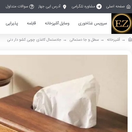
صفحه اصلی
مشاوره تلگرامی
آدرس ایی جهاز
سوالات متداول
سرویس غذاخوری
وسایل آشپزخانه
قابلمه
پذیرایی
آشپزخانه
سطل و جا دستمالی
جادستمال کاغذی چوبی کشو دار دنی