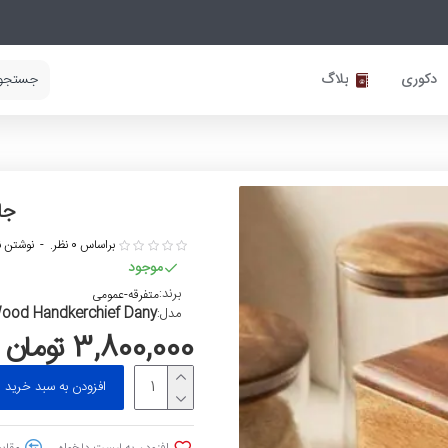
دکوری
بلاگ
جا
براساس 0 نظر.
-
نوشتن ن
موجود
برند:
متفرقه-عمومی
ood Handkerchief Dany
مدل:
3,800,000 تومان
افزودن به سبد خرید
افزودن به لیست دلخواه
مقایس