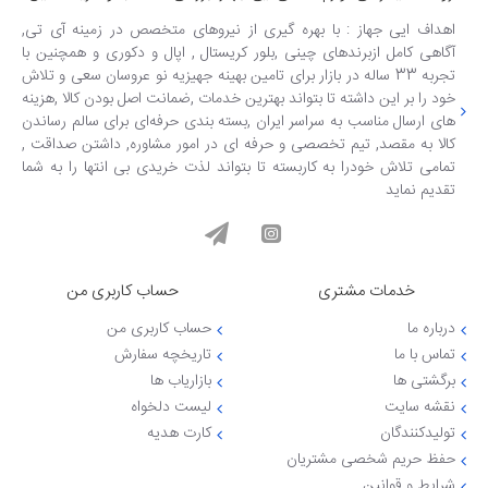
اهداف ایی جهاز : با بهره گیری از نیروهای متخصص در زمینه آی تی,
آگاهی کامل ازبرندهای چینی ,بلور کریستال , اپال و دکوری و همچنین با
تجربه 33 ساله در بازار برای تامین بهینه جهیزیه نو عروسان سعی و تلاش
خود را بر این داشته تا بتواند بهترین خدمات ,ضمانت اصل بودن کالا ,هزینه
های ارسال مناسب به سراسر ایران ,بسته بندی حرفه‌ای برای سالم رساندن
کالا به مقصد, تیم تخصصی و حرفه ای در امور مشاوره, داشتن صداقت ,
تمامی تلاش خودرا به کاربسته تا بتواند لذت خریدی بی انتها را به شما
تقدیم نماید
خدمات مشتری
حساب کاربری من
درباره ما
حساب کاربری من
تماس با ما
تاریخچه سفارش
برگشتی ها
بازاریاب ها
نقشه سایت
لیست دلخواه
تولیدکنندگان
کارت هدیه
حفظ حریم شخصی مشتریان
شرایط و قوانین