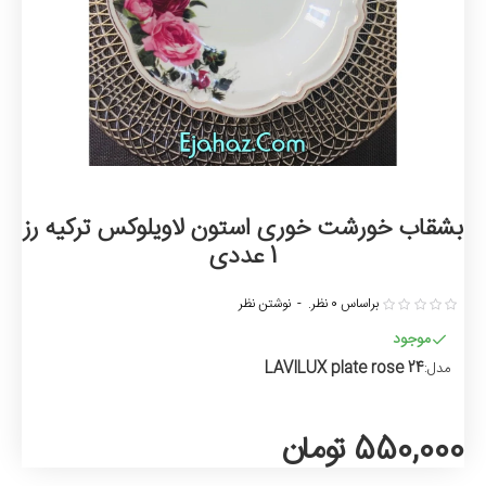
بشقاب خورشت خوری استون لاویلوکس ترکیه رز
1 عددی
براساس 0 نظر.
-
نوشتن نظر
موجود
LAVILUX plate rose 24
مدل:
550,000 تومان