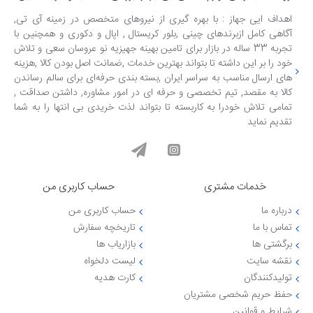
اهداف ایی جهاز : با بهره گیری از نیروهای متخصص در زمینه آی تی,
آگاهی کامل ازبرندهای چینی ,بلور کریستال , اپال و دکوری و همچنین با
تجربه 33 ساله در بازار برای تامین بهینه جهیزیه نو عروسان سعی و تلاش
خود را بر این داشته تا بتواند بهترین خدمات ,ضمانت اصل بودن کالا ,هزینه
های ارسال مناسب به سراسر ایران ,بسته بندی حرفه‌ای برای سالم رساندن
کالا به مقصد, تیم تخصصی و حرفه ای در امور مشاوره, داشتن صداقت ,
تمامی تلاش خودرا به کاربسته تا بتواند لذت خریدی بی انتها را به شما
تقدیم نماید
خدمات مشتری
حساب کاربری من
درباره ما
حساب کاربری من
تماس با ما
تاریخچه سفارش
برگشتی ها
بازاریاب ها
نقشه سایت
لیست دلخواه
تولیدکنندگان
کارت هدیه
حفظ حریم شخصی مشتریان
شرایط و قوانین