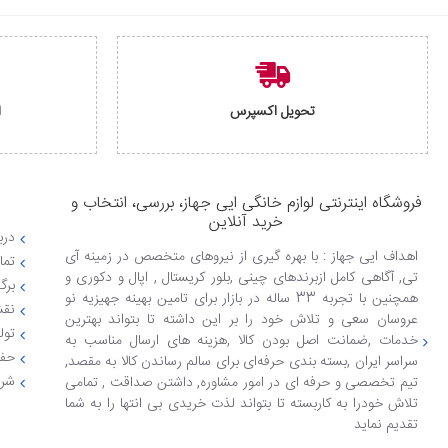
تحویل اکسپرس
ا
فروشگاه اینترنتی لوازم خانگی ایی جهاز، بررسی، انتخاب و
خرید آنلاین
دربا
اهداف ایی جهاز : با بهره گیری از نیروهای متخصص در زمینه آی
تما
تی, آگاهی کامل ازبرندهای چینی ,بلور کریستال , اپال و دکوری و
برگ
همچنین با تجربه 33 ساله در بازار برای تامین بهینه جهیزیه نو
نقش
عروسان سعی و تلاش خود را بر این داشته تا بتواند بهترین
تول
خدمات ,ضمانت اصل بودن کالا ,هزینه های ارسال مناسب به
حفظ
سراسر ایران ,بسته بندی حرفه‌ای برای سالم رساندن کالا به مقصد,
شرا
تیم تخصصی و حرفه ای در امور مشاوره, داشتن صداقت , تمامی
تلاش خودرا به کاربسته تا بتواند لذت خریدی بی انتها را به شما
تقدیم نماید