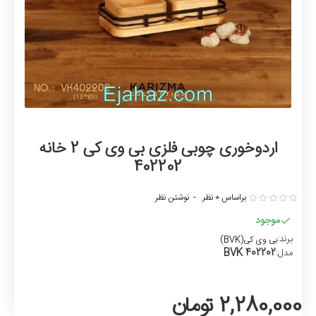
اردوخوری چوبی فلزی بی وی کی 2 خانه
402202
براساس 0 نظر.
-
نوشتن نظر
موجود
برند:
بی وی کی(BVK)
402202 BVK
مدل:
2,280,000 تومان