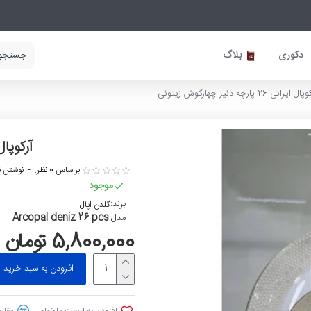
دکوری
بلاگ
ال ایرانی 26 پارچه دنیز چهارگوش زیتونی
آرکوپال ایرانی 26 پ
براساس 0 نظر.
-
نوشتن ن
موجود
برند:
گلدن اپال
Arcopal deniz 26 pcs
مدل:
5,800,000 تومان
افزودن به سبد خرید
افزودن به لیست دلخواه
مقایس