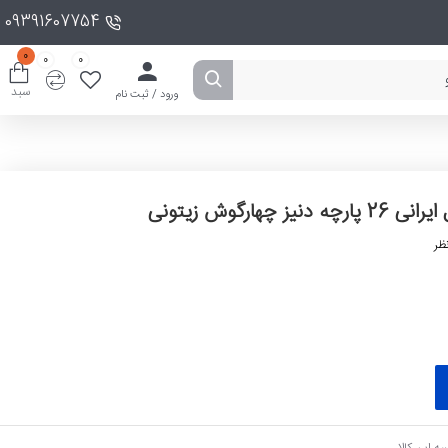
09391607754
0
0
0
سبد
ورود / ثبت نام
ارچه دنیز چهارگوش زیتونی
ظر
ه این کالا