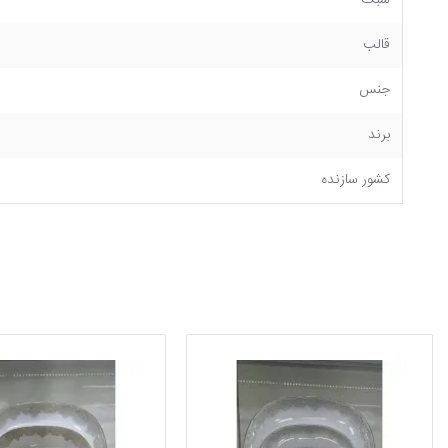
سبک
قالب
جنس
برند
کشور سازنده