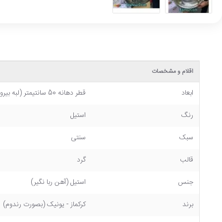
اقلام و مشخصات
ابعاد
قطر دهانه 50 سانتیمتر (لبه بیرونی پشت) _ ارتفاع (یا همون عمق) 10 سانتیمتر
رنگ
استیل
سبک
سنتی
قالب
گرد
جنس
استیل (آهن ربا نگیر)
برند
کرکماز - یونیک (بصورت رندوم)