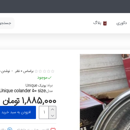
دکوری
بلاگ
براساس 0 نظر.
-
نوشتن ن
موجود
برند:
یونیک Unique
Unique colander 50 size
مدل:
1,885,000 تومان
افزودن به سبد خرید
افزودن به لیست دلخواه
مقایس