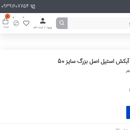
09391607754
0
0
0
سبد
ورود / ثبت نام
آبکش استیل اصل بزرگ سایز 50
ظر
ه این کالا