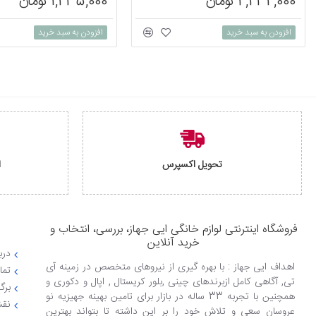
2,232,000 تومان
1,235,000 تومان
افزودن به سبد خرید
افزودن به سبد خرید
تحویل اکسپرس
ا
فروشگاه اینترنتی لوازم خانگی ایی جهاز، بررسی، انتخاب و
خرید آنلاین
دربا
اهداف ایی جهاز : با بهره گیری از نیروهای متخصص در زمینه آی
تما
تی, آگاهی کامل ازبرندهای چینی ,بلور کریستال , اپال و دکوری و
برگ
همچنین با تجربه 33 ساله در بازار برای تامین بهینه جهیزیه نو
نقش
عروسان سعی و تلاش خود را بر این داشته تا بتواند بهترین